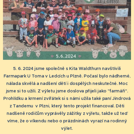
5. 6. 2024 jsme společně s Kita Waldthurn navštívili
Farmapark U Toma v Ledcích u Plzně. Počasí bylo nádherné,
nálada skvělá a nadšení dětí i dospělých neskutečné. Moc
jsme si to užili. Z výletu jsme doslova přijeli jako "farmáři".
Prohlídku a krmení zvířátek si s námi užila také paní Jindrová
z Tandemu v Plzni, který tento projekt financoval. Děti
nadšeně rodičům vyprávěly zážitky z výletu, takže už teď
víme,
že o víkendu nebo o prázdninách vyrazí na rodinný
výlet.