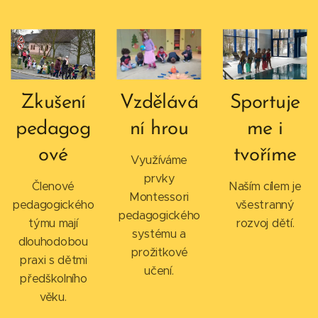
Zkušení
Vzdělává
Sportuje
pedagog
ní hrou
me i
ové
tvoříme
Využíváme
prvky
Členové
Naším cílem je
Montessori
pedagogického
všestranný
pedagogického
týmu mají
rozvoj dětí.
systému a
dlouhodobou
prožitkové
praxi s dětmi
učení.
předškolního
věku.