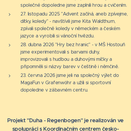
společné dopoledne jsme zaplnili hrou a cvičením.
27. listopadu 2025 "Advent začíná, aneb zpívejme,
dítky, koledy" - navštívili jsme Kita Waldthurn,
zpívali společně koledy v německém a českém
jazyce a vyrobili si vánoční hvězdu.
28. dubna 2026 "Hry bez hranic" - v MŠ Hostouň
jsme experimentovali s barvami duhy,
improvizovali s hudbou a duhovými míčky a
připomněli si názvy barev v češtině i němčině.
23. června 2026 jsme jeli na společný výlet do
MagaFun v Grafenwöhr a užili si sportovní
dopoledne v zábavném centru.
Projekt "Duha - Regenbogen" je realizován ve
spolupráci
s Koordinačním centrem česko-